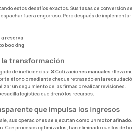
ntando estos desafíos exactos. Sus tasas de conversión 
y despachar fuera engorroso. Pero después de implementar
 a reserva
 to booking
a: la transformación
gado de ineficiencias: ❌
Cotizaciones manuales
: lleva m
 teléfono o mediante cheque retrasado en la recaudació
lizar un seguimiento de las firmas o realizar revisiones.
esadilla logística que drenó los recursos.
sparente que impulsa los ingresos
usie, sus operaciones se ejecutan
como un motor afinado
ón. Con procesos optimizados, han eliminado cuellos de bot